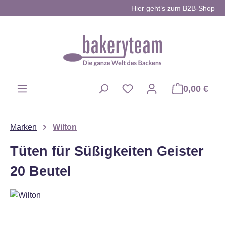
Hier geht’s zum B2B-Shop
Zum Hauptinhalt springen
0,00 €
Du hast 0 Produkte auf d
Marken
Wilton
Tüten für Süßigkeiten Geister
20 Beutel