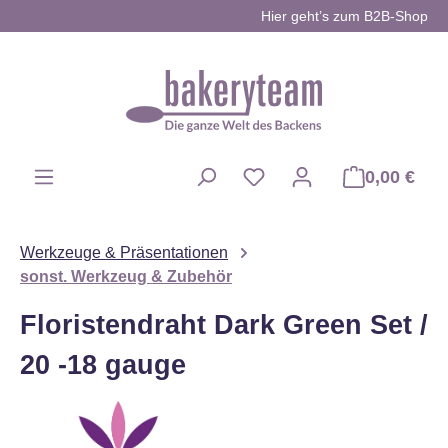
Hier geht’s zum B2B-Shop
Zum Hauptinhalt springen
0,00 €
Du hast 0 Produkte auf d
Werkzeuge & Präsentationen
sonst. Werkzeug & Zubehör
Floristendraht Dark Green Set /
20 -18 gauge