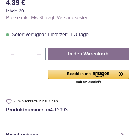
Regulärer Preis:
4,39 €
Inhalt:
20
Preise inkl. MwSt. zzgl. Versandkosten
Sofort verfügbar, Lieferzeit: 1-3 Tage
Produkt Anzahl: Gib den gewünschten Wert e
In den Warenkorb
Zum Merkzettel hinzufügen
Produktnummer:
m4-12393
Beschreibung