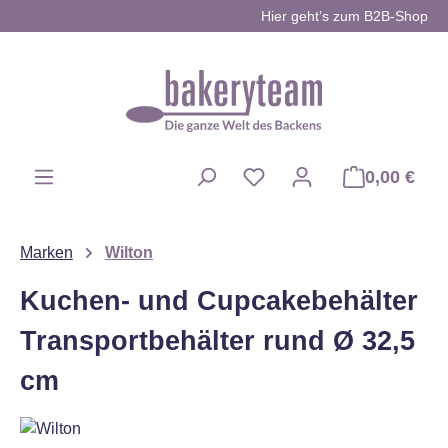
Hier geht’s zum B2B-Shop
Zum Hauptinhalt springen
0,00 €
Du hast 0 Produkte auf d
Marken
Wilton
Kuchen- und Cupcakebehälter
Transportbehälter rund Ø 32,5
cm