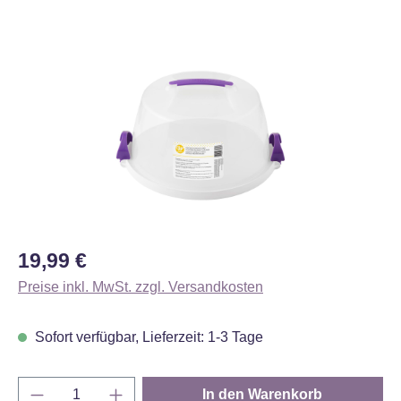
Bildergalerie überspringen
Regulärer Preis:
19,99 €
Preise inkl. MwSt. zzgl. Versandkosten
Sofort verfügbar, Lieferzeit: 1-3 Tage
Produkt Anzahl: Gib den gewünschten Wert e
In den Warenkorb