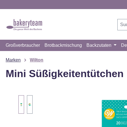
m Hauptinhalt springen
Zur Suche springen
Zur Hauptnavigation springen
Großverbraucher
Brotbackmischung
Backzutaten
De
Marken
Wilton
Mini Süßigkeitentütchen
Bildergalerie überspringen