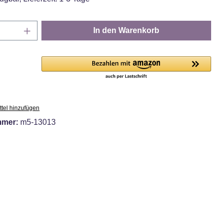
Anzahl: Gib den gewünschten Wert ein oder
In den Warenkorb
tel hinzufügen
mmer:
m5-13013