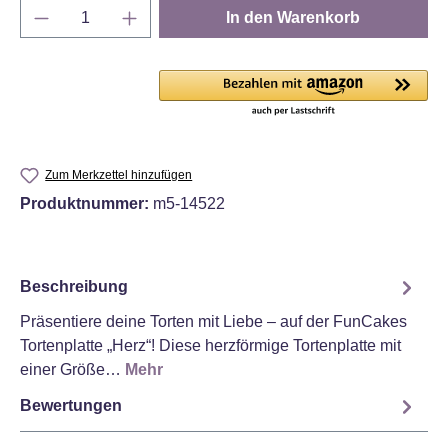
Produkt Anzahl: Gib den gewünschten Wert e
In den Warenkorb
Zum Merkzettel hinzufügen
Produktnummer:
m5-14522
Beschreibung
Präsentiere deine Torten mit Liebe – auf der FunCakes
Tortenplatte „Herz“! Diese herzförmige Tortenplatte mit
einer Größe…
Mehr
Bewertungen