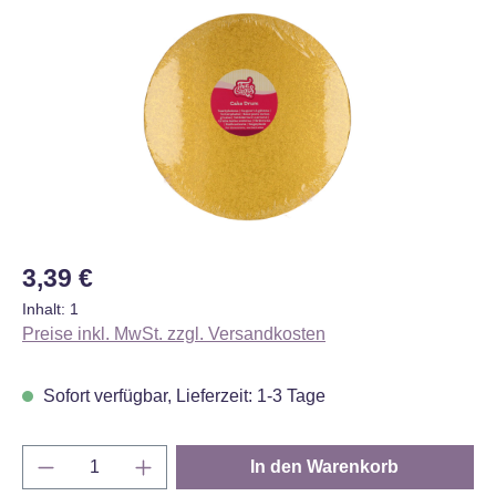
Bildergalerie überspringen
Regulärer Preis:
3,39 €
Inhalt:
1
Preise inkl. MwSt. zzgl. Versandkosten
Sofort verfügbar, Lieferzeit: 1-3 Tage
Produkt Anzahl: Gib den gewünschten Wert e
In den Warenkorb