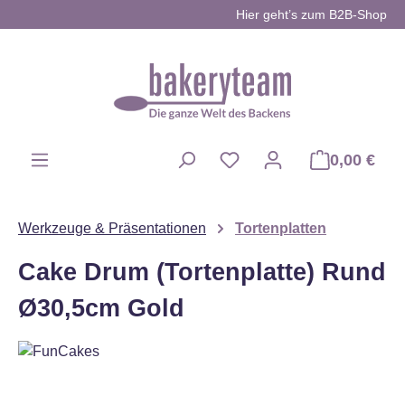
Hier geht’s zum B2B-Shop
Zum Hauptinhalt springen
0,00 €
Du hast 0 Produkte auf d
Werkzeuge & Präsentationen
Tortenplatten
Cake Drum (Tortenplatte) Rund
Ø30,5cm Gold