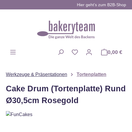
Hier geht’s zum B2B-Shop
Zum Hauptinhalt springen
0,00 €
Du hast 0 Produkte auf d
Werkzeuge & Präsentationen
Tortenplatten
Cake Drum (Tortenplatte) Rund
Ø30,5cm Rosegold