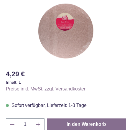
Bildergalerie überspringen
Regulärer Preis:
4,29 €
Inhalt:
1
Preise inkl. MwSt. zzgl. Versandkosten
Sofort verfügbar, Lieferzeit: 1-3 Tage
Produkt Anzahl: Gib den gewünschten Wert e
In den Warenkorb