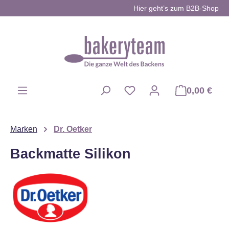
Hier geht’s zum B2B-Shop
Zum Hauptinhalt springen
0,00 €
Du hast 0 Produkte auf d
Marken
Dr. Oetker
Backmatte Silikon