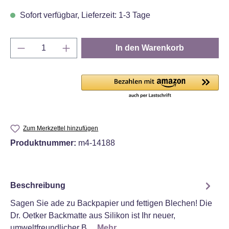
Sofort verfügbar, Lieferzeit: 1-3 Tage
Produkt Anzahl: Gib den gewünschten Wert e
In den Warenkorb
Zum Merkzettel hinzufügen
Produktnummer:
m4-14188
Beschreibung
Sagen Sie ade zu Backpapier und fettigen Blechen! Die
Dr. Oetker Backmatte aus Silikon ist Ihr neuer,
umweltfreundlicher B…
Mehr