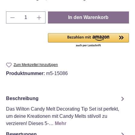
Produkt Anzahl: Gib den gewünschten Wert e
In den Warenkorb
Zum Merkzettel hinzufügen
Produktnummer:
m5-15086
Beschreibung
Das Wilton Candy Melt Decorating Tip Set ist perfekt,
um deine Kreationen mit Candy Melts stilvoll zu
verzieren! Dieses 5-…
Mehr
Bewertungen