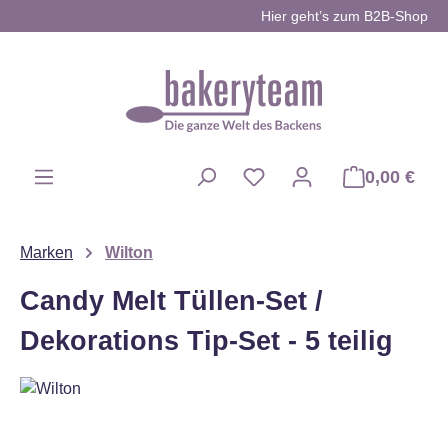
Hier geht’s zum B2B-Shop
Zum Hauptinhalt springen
0,00 €
Du hast 0 Produkte auf d
Marken
Wilton
Candy Melt Tüllen-Set /
Dekorations Tip-Set - 5 teilig