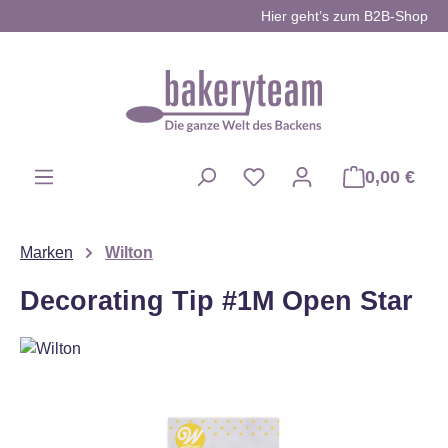
Hier geht’s zum B2B-Shop
Zum Hauptinhalt springen
0,00 €
Du hast 0 Produkte auf d
Marken
Wilton
Decorating Tip #1M Open Star
Bildergalerie überspringen