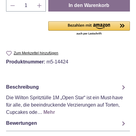
Produkt Anzahl: Gib den gewünschten Wert e
In den Warenkorb
Zum Merkzettel hinzufügen
Produktnummer:
m5-14424
Beschreibung
Die Wilton Spritztülle 1M „Open Star“ ist ein Must-have
für alle, die beeindruckende Verzierungen auf Torten,
Cupcakes ode…
Mehr
Bewertungen