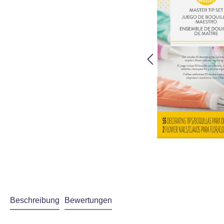
utzbestimmungen
gelesen haben.
Akzeptieren
Beschreibung
Bewertungen