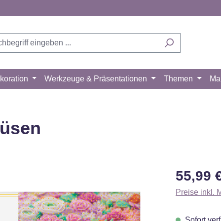
koration
Werkzeuge & Präsentationen
Themen
Ma
düsen
Regulärer Pr
55,99 
Preise inkl.
Sofort verf