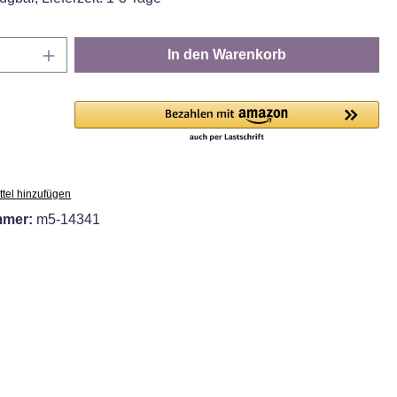
Anzahl: Gib den gewünschten Wert ein oder
In den Warenkorb
tel hinzufügen
mmer:
m5-14341