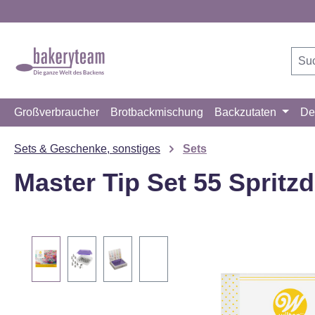
m Hauptinhalt springen
Zur Suche springen
Zur Hauptnavigation springen
Großverbraucher
Brotbackmischung
Backzutaten
De
Sets & Geschenke, sonstiges
Sets
Master Tip Set 55 Spritz
Bildergalerie überspringen
Videos erklären Sie sich einverstanden,
YouTube übermittelt werden und das Sie