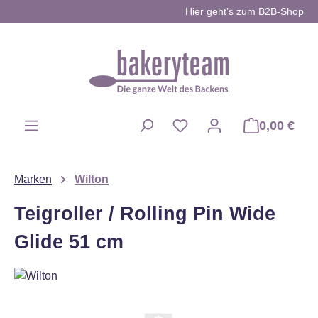
Hier geht’s zum B2B-Shop
Zum Hauptinhalt springen
0,00 €
Du hast 0 Produkte auf d
Marken
Wilton
Teigroller / Rolling Pin Wide
Glide 51 cm