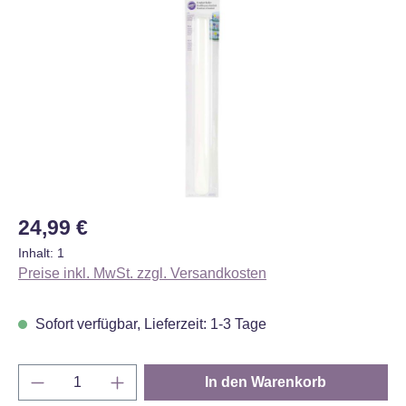
Bildergalerie überspringen
Regulärer Preis:
24,99 €
Inhalt:
1
Preise inkl. MwSt. zzgl. Versandkosten
Sofort verfügbar, Lieferzeit: 1-3 Tage
Produkt Anzahl: Gib den gewünschten Wert e
In den Warenkorb