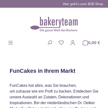
Hier geht’s zum B2B-Shop
Zum Hauptinhalt springen
0,00 €
Du hast 0 Produkte auf d
FunCakes in Ihrem Markt
FunCakes hat alles, was Sie brauchen,
um zuhause wie ein Profi zu backen. Entdecken Sie
unsere Auswahl an Zutaten, Dekorationen und
Inspirationen. Bei der niederländischen Dr. Oetker