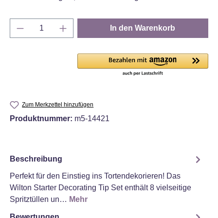
Produkt Anzahl: Gib den gewünschten Wert e
In den Warenkorb
Zum Merkzettel hinzufügen
Produktnummer:
m5-14421
Beschreibung
Perfekt für den Einstieg ins Tortendekorieren! Das
Wilton Starter Decorating Tip Set enthält 8 vielseitige
Spritztüllen un…
Mehr
Bewertungen