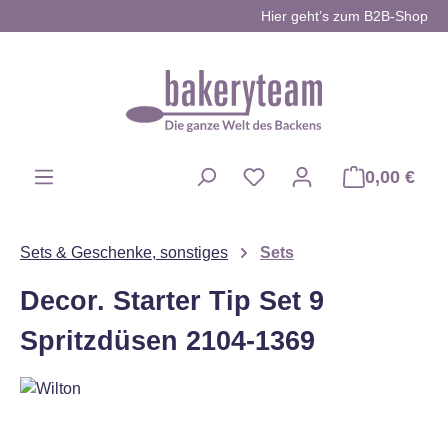
Hier geht’s zum B2B-Shop
Zum Hauptinhalt springen
0,00 €
Du hast 0 Produkte auf d
Sets & Geschenke, sonstiges
Sets
Decor. Starter Tip Set 9
Spritzdüsen 2104-1369