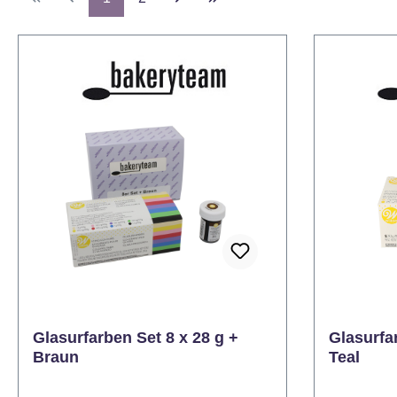
Glasurfarben Set 8 x 28 g +
Glasurfar
Braun
Teal