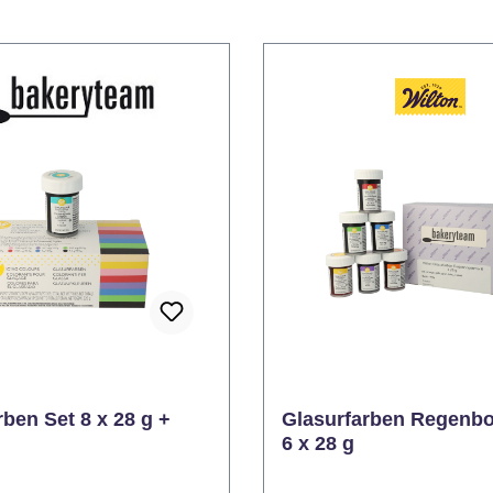
ben Set 8 x 28 g +
Glasurfarben Regenb
6 x 28 g