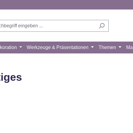
koration
Werkzeuge & Präsentationen
Themen
Ma
iges