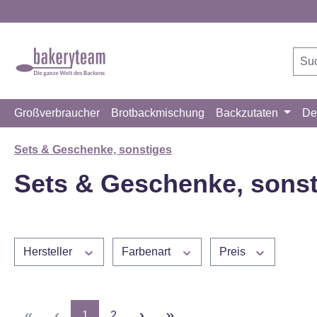
m Hauptinhalt springen
Zur Suche springen
Zur Hauptnavigation springen
Großverbraucher
Brotbackmischung
Backzutaten
De
Sets & Geschenke, sonstiges
Sets & Geschenke, sonst
Hersteller
Farbenart
Preis
Seite
Seite
1
2