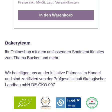
Preise inkl. MwSt. zzgl. Versandkosten
P
Herbstgebäck, edle Dessertideen,
s
maskuline Designs oder festliche Anlässe.
s
In den Warenkorb
Einfach schmelzen, eintauchen oder
mi
dekorieren – und im Handumdrehen
d
entstehen stilvolle Leckereien mit einem
Hauch von Schokoladenoptik. Dank der
k
cremigen, glatten Konsistenz gelingt die
u
Bakeryteam
Verarbeitung besonders leicht – sowohl für
v
Ihr Onlineshop mit dem umfassenden Sortiment für alles
Anfänger:innen als auch für erfahrene
g
zum Thema Backen und mehr.
Backfans. - Tiefer Farbton, zuverlässiges
ü
Ergebnis: Die Candy Melts® in Dunkler
L
Kakao sorgen für hochwertige Ergebnisse
C
Wir beteiligen uns an der Initiative Fairness im Handel
und lassen sich vielseitig kombinieren
P
und sind zertifiziert von der Prüfgesellschaft ökologischer
oder pur einsetzen. - Perfekt zum
-
Landbau mbH DE-ÖKO-007
Überziehen, Modellieren oder Verzieren –
M
für süße Projekte mit Stil und Substanz. -
E
Vielseitig wie kaum ein anderes Produkt:
Wirk
Die Candy Melts® lassen sich schmelzen,
v