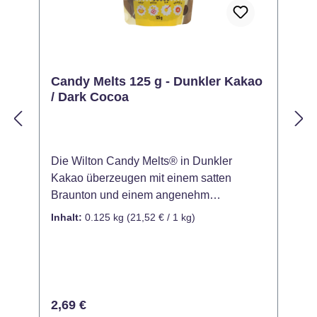
Candy Melts 125 g - Dunkler Kakao
/ Dark Cocoa
Die Wilton Candy Melts® in Dunkler
M
Kakao überzeugen mit einem satten
b
Braunton und einem angenehm
a
schokoladigen Look – ideal für elegante,
v
Inhalt:
0.125 kg
(21,52 € / 1 kg)
I
natürliche oder rustikale Backkreationen.
i
Ob zum Überziehen, Gießen oder
V
Dekorieren: Diese Schmelzdrops bieten
C
vielfältige Einsatzmöglichkeiten für Torten,
D
Cake Pops, Pralinen und vieles mehr. Der
f
Regulärer Preis:
R
2,69 €
tiefe Farbton eignet sich perfekt für
G