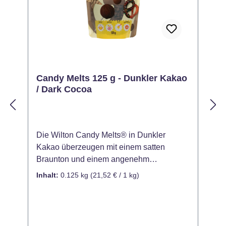
Candy Melts 125 g - Dunkler Kakao
/ Dark Cocoa
Die Wilton Candy Melts® in Dunkler
M
Kakao überzeugen mit einem satten
b
Braunton und einem angenehm
a
schokoladigen Look – ideal für elegante,
v
Inhalt:
0.125 kg
(21,52 € / 1 kg)
I
natürliche oder rustikale Backkreationen.
i
Ob zum Überziehen, Gießen oder
V
Dekorieren: Diese Schmelzdrops bieten
C
vielfältige Einsatzmöglichkeiten für Torten,
D