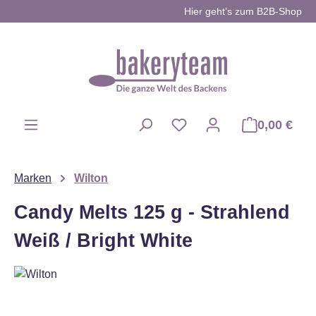
Hier geht’s zum B2B-Shop
Zum Hauptinhalt springen
0,00 €
Du hast 0 Produkte auf d
Marken
Wilton
Candy Melts 125 g - Strahlend
Weiß / Bright White