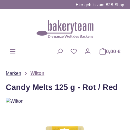
Hier geht’s zum B2B-Shop
Zum Hauptinhalt springen
0,00 €
Du hast 0 Produkte auf d
Marken
Wilton
Candy Melts 125 g - Rot / Red
Bildergalerie überspringen