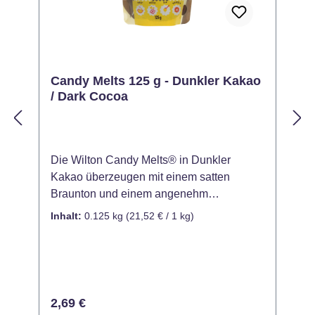
Candy Melts 125 g - Dunkler Kakao
/ Dark Cocoa
Die Wilton Candy Melts® in Dunkler
M
Kakao überzeugen mit einem satten
b
Braunton und einem angenehm
a
schokoladigen Look – ideal für elegante,
v
Inhalt:
0.125 kg
(21,52 € / 1 kg)
I
natürliche oder rustikale Backkreationen.
i
Ob zum Überziehen, Gießen oder
V
Dekorieren: Diese Schmelzdrops bieten
C
vielfältige Einsatzmöglichkeiten für Torten,
D
Cake Pops, Pralinen und vieles mehr. Der
f
Regulärer Preis:
R
2,69 €
tiefe Farbton eignet sich perfekt für
G