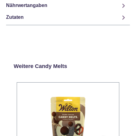
Nährwertangaben
Zutaten
Produktgalerie überspringen
Weitere Candy Melts