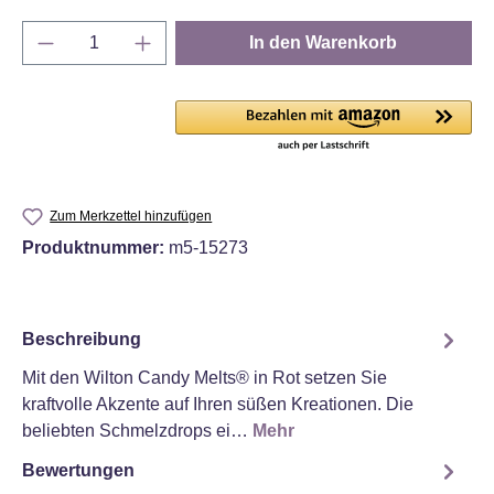
Produkt Anzahl: Gib den gewünschten Wert e
In den Warenkorb
Zum Merkzettel hinzufügen
Produktnummer:
m5-15273
Beschreibung
Mit den Wilton Candy Melts® in Rot setzen Sie
kraftvolle Akzente auf Ihren süßen Kreationen. Die
beliebten Schmelzdrops ei…
Mehr
Bewertungen