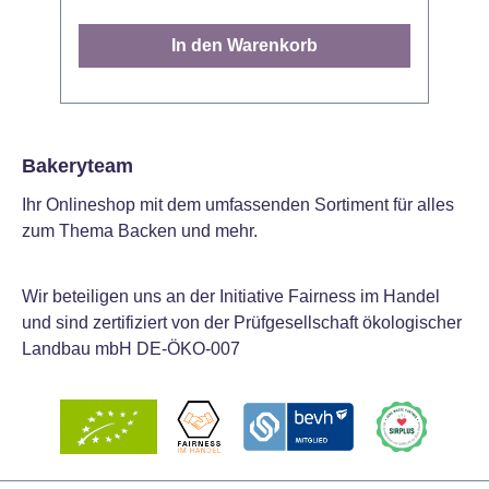
einfach zauberhafte Momente. Den
k
Plunger können Sie zum Ausstechen von
S
In den Warenkorb
Dekorationen anwenden oder Sie
u
verwenden ihn sofort auf der Torte für das
v
Gestalten eines Abdrucks. Prachtvolle
K
Fondant-Dekorationen gestalten Sie
w
indem Sie Ihren Ausstecher in den
A
Bakeryteam
Fondant drücken und anschließend den
F
Ihr Onlineshop mit dem umfassenden Sortiment für alles
Plunger eindrücken um die Dekoration zu
m
zum Thema Backen und mehr.
lösen. Vor dem ersten Gebrauch waschen.
Abmessung: 1,5cm - 3,5cm. Inhalt: 4
e
Ausstecher
Detai
Wir beteiligen uns an der Initiative Fairness im Handel
n
und sind zertifiziert von der Prüfgesellschaft ökologischer
B
Landbau mbH DE-ÖKO-007
k
Ko
d
komm
a