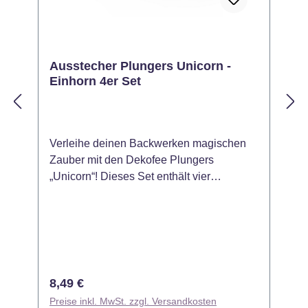
Ausstecher Plungers Unicorn -
Einhorn 4er Set
Verleihe deinen Backwerken magischen
Z
Zauber mit den Dekofee Plungers
P
„Unicorn“! Dieses Set enthält vier
Stüc
verschiedene Ausstecher mit Einhorn-
S
Motiven, perfekt für Fondant, Marzipan
I
oder Keksteig. Dank der integrierten
M
Prägefunktion kannst du filigrane Details
H
und wunderschöne Einhorn-Designs auf
e
deinen Kreationen umsetzen – ideal für
s
Regulärer Preis:
R
8,49 €
Kindergeburtstage, Themenpartys oder
l
Preise inkl. MwSt. zzgl. Versandkosten
P