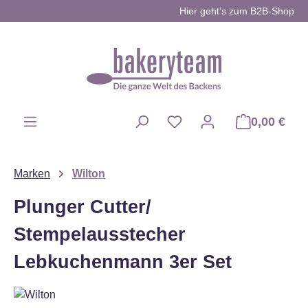
Hier geht’s zum B2B-Shop
Zum Hauptinhalt springen
0,00 €
Du hast 0 Produkte auf d
Marken
Wilton
Plunger Cutter/
Stempelausstecher
Lebkuchenmann 3er Set