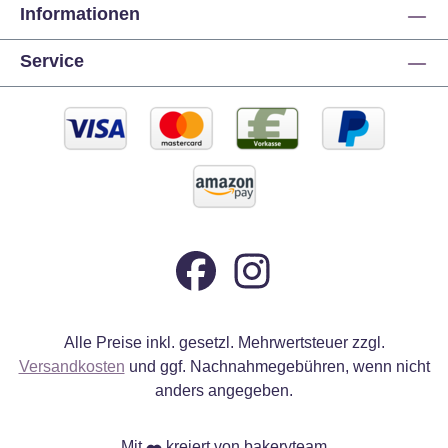
Informationen
Br
m
Service
P
g
I
E
J
e
Alle Preise inkl. gesetzl. Mehrwertsteuer zzgl.
Versandkosten
und ggf. Nachnahmegebühren, wenn nicht
anders angegeben.
Mit
kreiert von bakeryteam