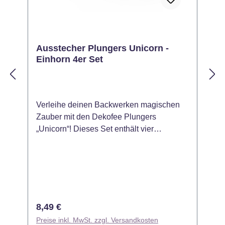
Ausstecher Plungers Unicorn -
Einhorn 4er Set
Verleihe deinen Backwerken magischen
S
Zauber mit den Dekofee Plungers
L
„Unicorn“! Dieses Set enthält vier
B
verschiedene Ausstecher mit Einhorn-
L
Motiven, perfekt für Fondant, Marzipan
P
oder Keksteig. Dank der integrierten
C
Prägefunktion kannst du filigrane Details
A
und wunderschöne Einhorn-Designs auf
e
deinen Kreationen umsetzen – ideal für
i
Regulärer Preis:
R
8,49 €
Kindergeburtstage, Themenpartys oder
D
Preise inkl. MwSt. zzgl. Versandkosten
P