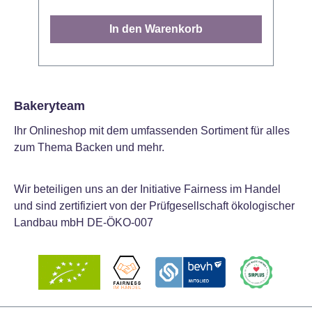
einfach zauberhafte Momente. Den
d
Plunger können Sie zum Ausstechen von
g
In den Warenkorb
Dekorationen anwenden oder Sie
D
verwenden ihn sofort auf der Torte für das
Gestalten eines Abdrucks. Prachtvolle
u
Fondant-Dekorationen gestalten Sie
indem Sie Ihren Ausstecher in den
P
Bakeryteam
Fondant drücken und anschließend den
verl
Ihr Onlineshop mit dem umfassenden Sortiment für alles
Plunger eindrücken um die Dekoration zu
f
zum Thema Backen und mehr.
lösen. Vor dem ersten Gebrauch waschen.
a
Abmessung: 1,5cm - 3,5cm. Inhalt: 4
A
Ausstecher
Wir beteiligen uns an der Initiative Fairness im Handel
Be
und sind zertifiziert von der Prüfgesellschaft ökologischer
r
Landbau mbH DE-ÖKO-007
h
T
Ko
d
komm