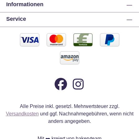
a
Informationen
Br
Service
m
L
(
W
p
J
Alle Preise inkl. gesetzl. Mehrwertsteuer zzgl.
Versandkosten
und ggf. Nachnahmegebühren, wenn nicht
anders angegeben.
Mit
kreiert von bakeryteam