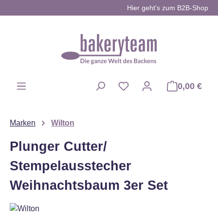
Hier geht’s zum B2B-Shop
Zum Hauptinhalt springen
0,00 €
Du hast 0 Produkte auf d
Marken
Wilton
Plunger Cutter/
Stempelausstecher
Weihnachtsbaum 3er Set