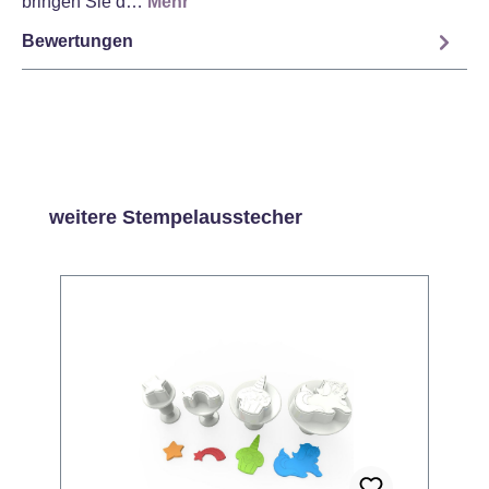
bringen Sie d…
Mehr
Bewertungen
Produktgalerie überspringen
weitere Stempelausstecher